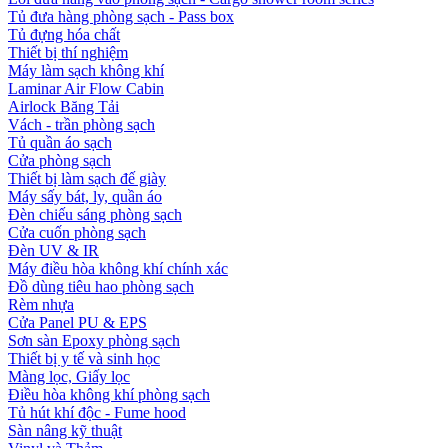
Tủ đưa hàng phòng sạch - Pass box
Tủ đựng hóa chất
Thiết bị thí nghiệm
Máy làm sạch không khí
Laminar Air Flow Cabin
Airlock Băng Tải
Vách - trần phòng sạch
Tủ quần áo sạch
Cửa phòng sạch
Thiết bị làm sạch đế giày
Máy sấy bát, ly, quần áo
Đèn chiếu sáng phòng sạch
Cửa cuốn phòng sạch
Đèn UV & IR
Máy điều hòa không khí chính xác
Đồ dùng tiêu hao phòng sạch
Rèm nhựa
Cửa Panel PU & EPS
Sơn sàn Epoxy phòng sạch
Thiết bị y tế và sinh học
Màng lọc, Giấy lọc
Điều hòa không khí phòng sạch
Tủ hút khí độc - Fume hood
Sàn nâng kỹ thuật