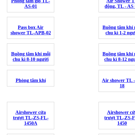
Phòng tắm gió TL-
Air Shower 
AS-01
động. TL - AS
Pass box Air
Buồng tắm khí 
shower TL-APB-02
chu kì 1-2 ngư
Buồng tắm khí mỗi
Buồng tắm khí 
chu kì 8-10 người
chu kì 8-12 ng
Phòng tắm khí
Air shower TL 
18
Airshower cửa
Airshower c
trượt TL-ZS-FL-
trượt TL-ZS-
1450A
1450