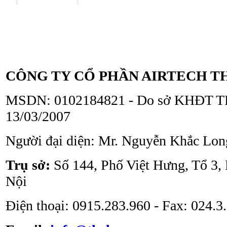
Tủ an toàn sinh học
ATV - BSC - 1300 II A2
CÔNG TY CỔ PHẦN AIRTECH T
MSDN: 0102184821 - Do sở KHĐT TP
13/03/2007
Người đại diện: Mr. Nguyễn Khắc Lon
Tủ an toàn sinh học
ATV - BSC - 1000 II A2
Trụ sở:
Số 144, Phố Việt Hưng, Tổ 3,
Nội
Điện thoại: 0915.283.960 - Fax: 024.