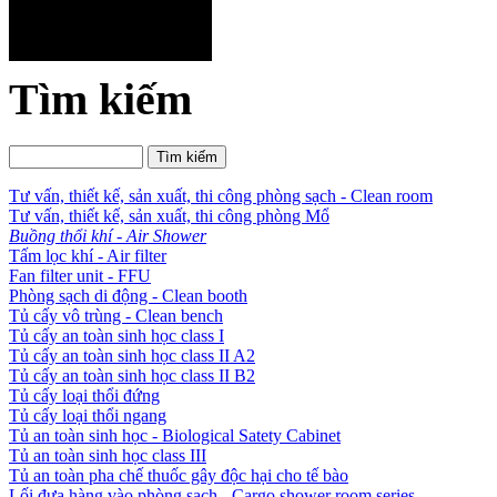
Tìm kiếm
Tư vấn, thiết kế, sản xuất, thi công phòng sạch - Clean room
Tư vấn, thiết kế, sản xuất, thi công phòng Mổ
Buồng thổi khí - Air Shower
Tấm lọc khí - Air filter
Fan filter unit - FFU
Phòng sạch di động - Clean booth
Tủ cấy vô trùng - Clean bench
Tủ cấy an toàn sinh học class I
Tủ cấy an toàn sinh học class II A2
Tủ cấy an toàn sinh học class II B2
Tủ cấy loại thổi đứng
Tủ cấy loại thổi ngang
Tủ an toàn sinh học - Biological Satety Cabinet
Tủ an toàn sinh học class III
Tủ an toàn pha chế thuốc gây độc hại cho tế bào
Lối đưa hàng vào phòng sạch - Cargo shower room series