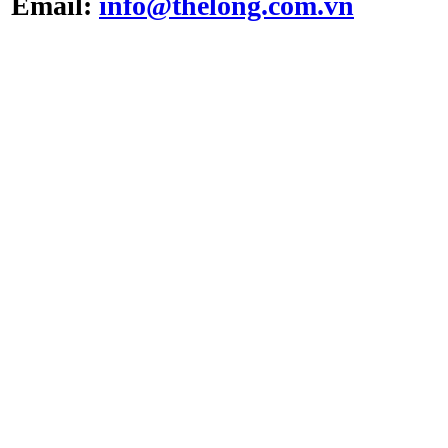
Email:
info@thelong.com.vn
Tủ cấy vô trùng ATV -
VS -1301L
Tủ cấy vô trùng loại thổi
đứng ATV-VCB1600
Hộp trung chuyển Pass
Box ATV - PB999(U)