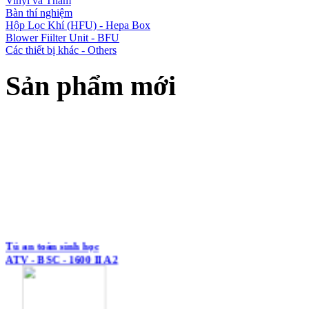
Vinyl và Thảm
Bàn thí nghiệm
Hộp Lọc Khí (HFU) - Hepa Box
Blower Fiilter Unit - BFU
Các thiết bị khác - Others
Sản phẩm mới
Tủ an toàn sinh học
ATV - BSC - 1600 II A2