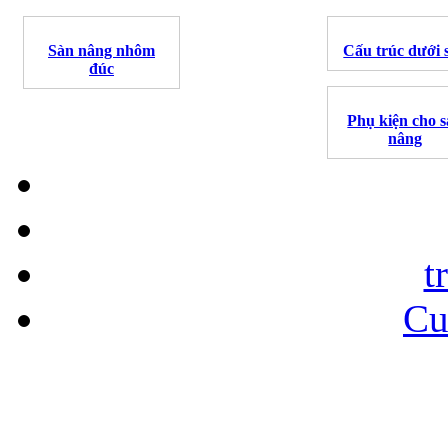
Sàn nâng nhôm
Cấu trúc dưới 
đúc
Phụ kiện cho 
nâng
t
Cu