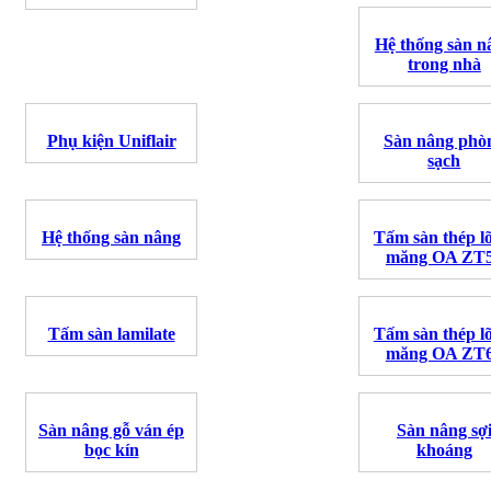
Hệ thống sàn n
trong nhà
Phụ kiện Uniflair
Sàn nâng phò
sạch
Hệ thống sàn nâng
Tấm sàn thép lõ
măng OA ZT
Tấm sàn lamilate
Tấm sàn thép lõ
măng OA ZT
Sàn nâng gỗ ván ép
Sàn nâng sợ
bọc kín
khoáng