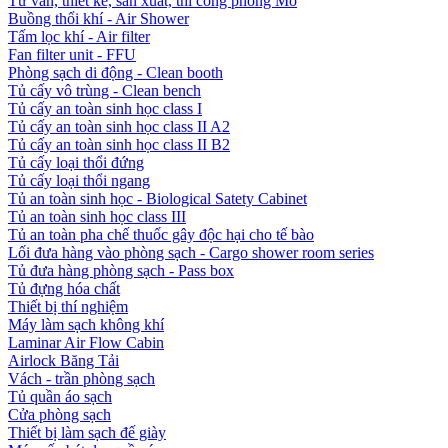
Tư vấn, thiết kế, sản xuất, thi công phòng Mổ
Buồng thổi khí - Air Shower
Tấm lọc khí - Air filter
Fan filter unit - FFU
Phòng sạch di động - Clean booth
Tủ cấy vô trùng - Clean bench
Tủ cấy an toàn sinh học class I
Tủ cấy an toàn sinh học class II A2
Tủ cấy an toàn sinh học class II B2
Tủ cấy loại thổi đứng
Tủ cấy loại thổi ngang
Tủ an toàn sinh học - Biological Satety Cabinet
Tủ an toàn sinh học class III
Tủ an toàn pha chế thuốc gây độc hại cho tế bào
Lối đưa hàng vào phòng sạch - Cargo shower room series
Tủ đưa hàng phòng sạch - Pass box
Tủ đựng hóa chất
Thiết bị thí nghiệm
Máy làm sạch không khí
Laminar Air Flow Cabin
Airlock Băng Tải
Vách - trần phòng sạch
Tủ quần áo sạch
Cửa phòng sạch
Thiết bị làm sạch đế giày