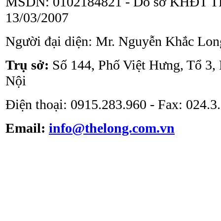
MSDN: 0102184821 - Do sở KHĐT TP
13/03/2007
Người đại diện: Mr. Nguyễn Khắc Lon
Tủ an toàn sinh học
ATV - BSC - 1000 II A2
Trụ sở:
Số 144, Phố Việt Hưng, Tổ 3,
Nội
Điện thoại: 0915.283.960 - Fax: 024.
Email:
info@thelong.com.vn
Tủ cấy vô trùng ATV -
VS -1301L