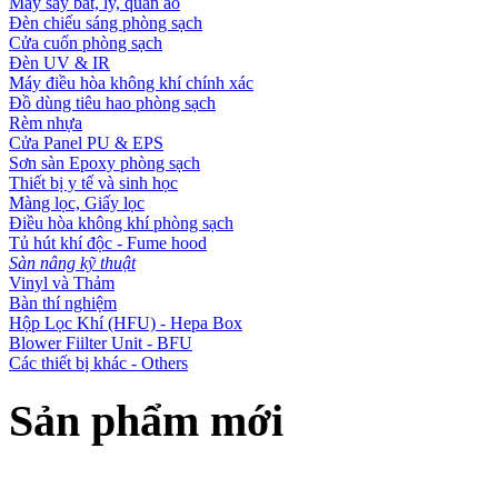
Máy sấy bát, ly, quần áo
Đèn chiếu sáng phòng sạch
Cửa cuốn phòng sạch
Đèn UV & IR
Máy điều hòa không khí chính xác
Đồ dùng tiêu hao phòng sạch
Rèm nhựa
Cửa Panel PU & EPS
Sơn sàn Epoxy phòng sạch
Thiết bị y tế và sinh học
Màng lọc, Giấy lọc
Điều hòa không khí phòng sạch
Tủ hút khí độc - Fume hood
Sàn nâng kỹ thuật
Vinyl và Thảm
Bàn thí nghiệm
Hộp Lọc Khí (HFU) - Hepa Box
Blower Fiilter Unit - BFU
Các thiết bị khác - Others
Sản phẩm mới