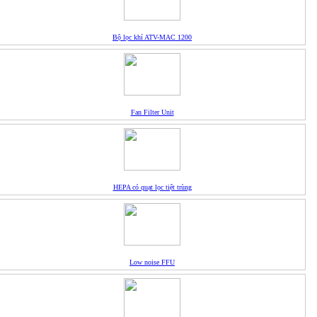
Bộ lọc khí ATV-MAC 1200
Fan Filter Unit
HEPA có quạt lọc tiệt trùng
Low noise FFU