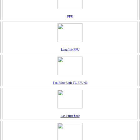
FFU
Long life FFU
Fan Filter Unit TL-FFU-03
Fan Filter Unit