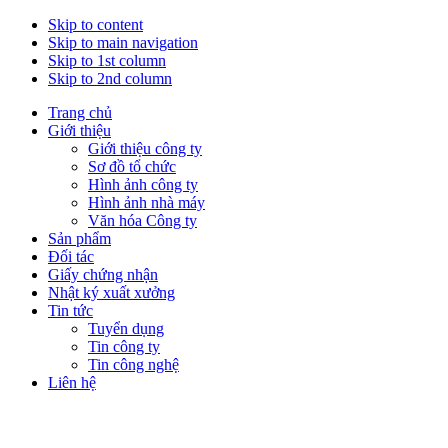
Skip to content
Skip to main navigation
Skip to 1st column
Skip to 2nd column
Trang chủ
Giới thiệu
Giới thiệu công ty
Sơ đồ tổ chức
Hình ảnh công ty
Hình ảnh nhà máy
Văn hóa Công ty
Sản phẩm
Đối tác
Giấy chứng nhận
Nhật ký xuất xưởng
Tin tức
Tuyển dụng
Tin công ty
Tin công nghệ
Liên hệ