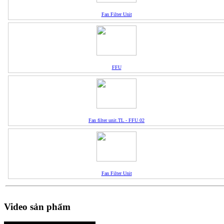
Fan Filter Unit
FFU
Fan filter unit.TL - FFU 02
Fan Filter Unit
Video sản phẩm