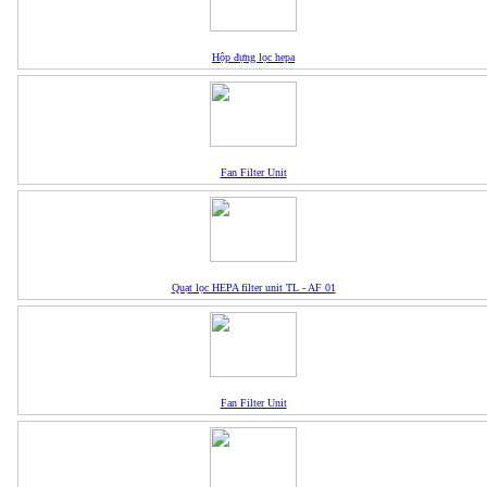
Hộp đựng lọc hepa
Fan Filter Unit
Quạt lọc HEPA filter unit TL - AF 01
Fan Filter Unit