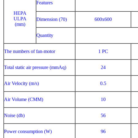
Features
HEPA
ULPA
Dimension (70)
600x600
(mm)
Quantity
The numbers of fan-motor
1 PC
Total static air pressure (mmAq)
24
Air Velocity (m/s)
0.5
Air Volume (CMM)
10
Noise (db)
56
Power consumption (W)
96