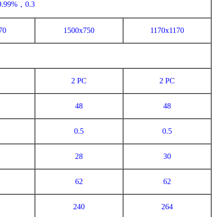
9.99%，0.3
70
1500x750
1170x1170
2 PC
2 PC
48
48
0.5
0.5
28
30
62
62
240
264