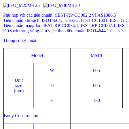
MS 25
MS 30
Phù hợp với các tiêu chuẩn: (IEST-RP-CC002.2 và AS1386.5
Tiêu chuẩn khí sạch: ISO14664.1 Class 3, IEST-CC1001, IEST-G-CC
Tiêu chuẩn màng lọc: IEST-RP-CC034.1, IEST-RP-CC007.1, IES
Độ sạch trong vùng làm việc: theo tiêu chuẩn ISO14644.1 Class 3
Thông số kỹ thuật:
Model
MS10
W
605
Unit
size
D
605
(mm)
H
180
Body Construction