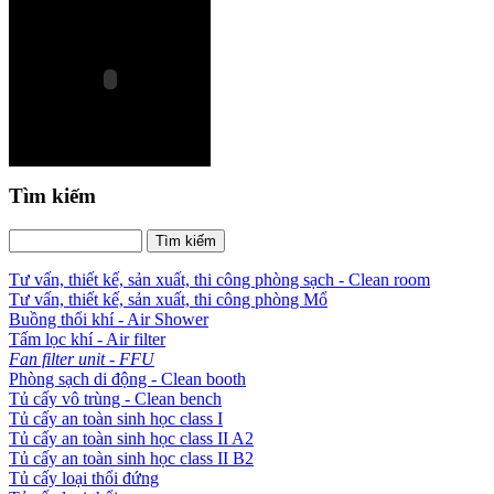
Tìm kiếm
Tư vấn, thiết kế, sản xuất, thi công phòng sạch - Clean room
Tư vấn, thiết kế, sản xuất, thi công phòng Mổ
Buồng thổi khí - Air Shower
Tấm lọc khí - Air filter
Fan filter unit - FFU
Phòng sạch di động - Clean booth
Tủ cấy vô trùng - Clean bench
Tủ cấy an toàn sinh học class I
Tủ cấy an toàn sinh học class II A2
Tủ cấy an toàn sinh học class II B2
Tủ cấy loại thổi đứng