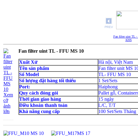
Fan filter uint TL 
420S
Fan filter uint TL - FFU MS 10
Xuất Xứ
Hà nội, Việt Nam
Tên sản phẩm
Fan filter unit MS 1
Số Model
TL- FFU MS 10
Số lượng đặt hàng tối thiểu
1 Set/Sets
Port:
Haiphong
Quy cách đóng gói
Pallet gỗ, Container
Xem
Thời gian giao hàng
15 ngày
cỡ
Điều khoản thanh toán
L/C, T/T
ảnh
lớn
Khả năng cung cấp
100 Set/Sets Tháng
MS 10
MS 17