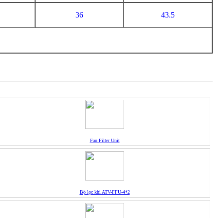
36
43.5
Fan Filter Unit
Bộ lọc khí ATV-FFU-4*2