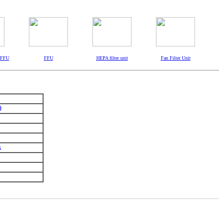
- FFU
FFU
HEPA filter unit
Fan Filter Unit
0
s