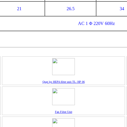
21
26.5
34
AC 1 Φ 220V 60Hz
Quạt lọc HEPA filter unit.TL- HP 06
Fan Filter Unit