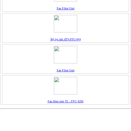
Fan Filter Unit
Bộ lọc khí ATV-FFU-4*4
Fan Filter Unit
Fan filter uint TL - FFU 420S