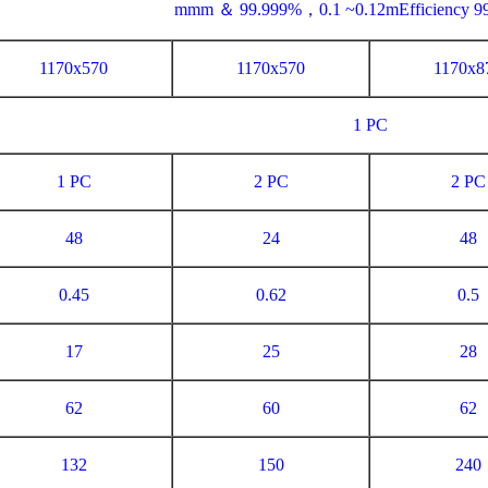
mmm ＆ 99.999%，0.1 ~0.12mEfficiency 9
1170x570
1170x570
1170x8
1 PC
1 PC
2 PC
2 PC
48
24
48
0.45
0.62
0.5
17
25
28
62
60
62
132
150
240