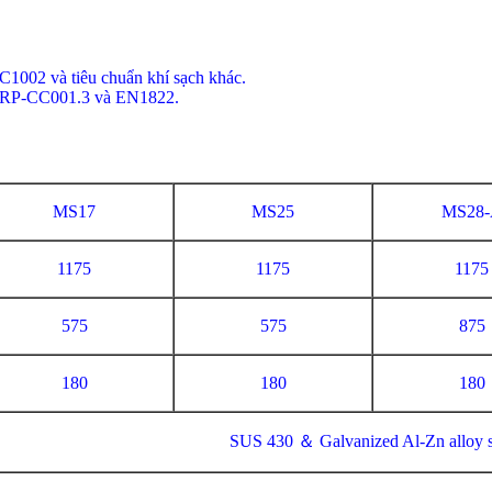
1002 và tiêu chuẩn khí sạch khác.
T-RP-CC001.3 và EN1822.
MS17
MS25
MS28
1175
1175
1175
575
575
875
180
180
180
SUS 430 ＆ Galvanized Al-Zn alloy s