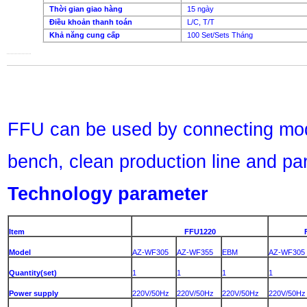
Thời gian giao hàng
15 ngày
Điều khoản thanh toán
L/C, T/T
Khả năng cung cấp
100 Set/Sets Tháng
FFU can be used by connecting modu
bench, clean production line and par
Technology parameter
Item
FFU1220
Model
AZ-WF305
AZ-WF355
EBM
AZ-WF305
Quantity(set)
1
1
1
1
Power supply
220V/50Hz
220V/50Hz
220V/50Hz
220V/50Hz