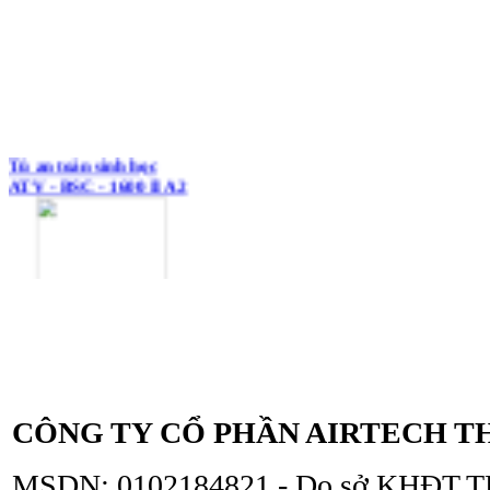
Tủ an toàn sinh học
ATV - BSC - 1600 II A2
Tủ an toàn sinh học
ATV - BSC - 1300 II A2
CÔNG TY CỔ PHẦN AIRTECH T
MSDN: 0102184821 - Do sở KHĐT TP