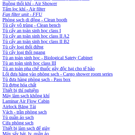
Buồng thổi khí - Air Shower
Tấm lọc khí - Air filter
Fan filter unit - FFU
Phòng sạch di động - Clean booth
Tủ cấy vô trùng - Clean bench
Tủ cấy an toàn sinh học class I
Tủ cấy an toàn sinh học class II A2
Tủ cấy an toàn sinh học class II B2
Tủ cấy loại thổi đứng
Tủ cấy loại thổi ngang
Tủ an toàn sinh học - Biological Satety Cabinet
Tủ an toàn sinh học class III
Tủ an toàn pha chế thuốc gây độc hại cho tế bào
Lối đưa hàng vào phòng sạch - Cargo shower room series
Tủ đưa hàng phòng sạch - Pass box
Tủ đựng hóa chất
Thiết bị thí nghiệm
Máy làm sạch không khí
Laminar Air Flow Cabin
Airlock Băng Tải
Vách - trần phòng sạch
Tủ quần áo sạch
Cửa phòng sạch
Thiết bị làm sạch đế giày
Máy sấy bát, ly, quần áo