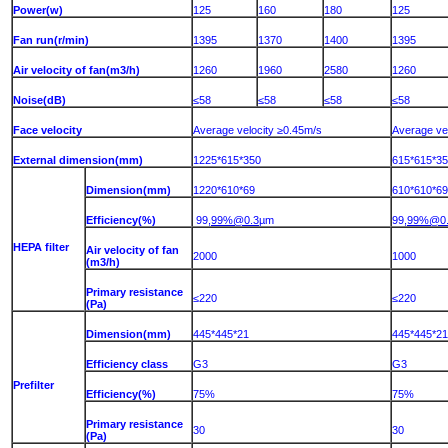
Power(w)
125
160
180
125
Fan run(r/min)
1395
1370
1400
1395
Air velocity of fan(m3/h)
1260
1960
2580
1260
Noise(dB)
≤58
≤58
≤58
≤58
Face velocity
Average velocity ≥0.45m/s
Average ve
External dimension(mm)
1225*615*350
615*615*3
Dimension(mm)
1220*610*69
610*610*69
Efficiency(%)
99,
99%@0.3
µm
99,
99%@0
HEPA filter
Air velocity of fan
2000
1000
(m3/h)
Primary resistance
≤220
≤220
(Pa)
Dimension(mm)
445*445*21
445*445*21
Efficiency class
G3
G3
Prefilter
Efficiency(%)
75%
75%
Primary resistance
30
30
(Pa)