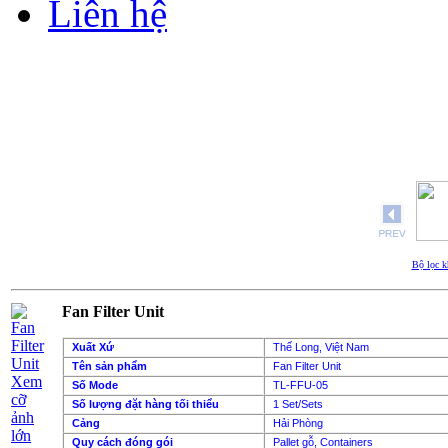
Liên hệ
Bộ lọc 
Fan Filter Unit
Xuất Xứ
Thế Long, Việt Nam
Tên sản phẩm
Fan Filter Unit
Xem
Số Mode
TL-FFU-05
cỡ
Số lượng đặt hàng tối thiểu
1 Set/Sets
ảnh
Cảng
Hải Phòng
lớn
Quy cách đóng gói
Pallet gỗ, Containers