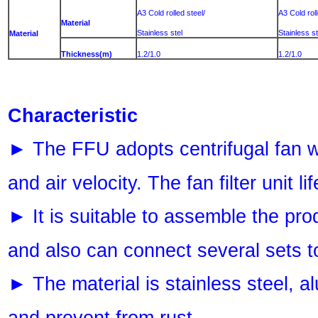
A3 Cold rolled steel/
A3 Cold roll
Material
Stainless stel
Stainless st
Material
Thickness(m)
1.2/1.0
1.2/1.0
Charac
The FFU adopts centrifugal fan whi
►
and air velocity. The fan filter unit
It is suitable to assemble the pro
►
and also can connect several sets t
The material is stainless steel, al
►
and prevent from rust.