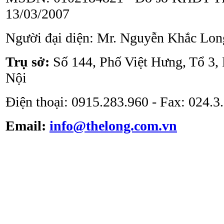
13/03/2007
Người đại diện: Mr. Nguyễn Khắc Lon
Tủ an toàn sinh học
ATV - BSC - 1000 II A2
Trụ sở:
Số 144, Phố Việt Hưng, Tổ 3,
Nội
Điện thoại: 0915.283.960 - Fax: 024.
Email:
info@thelong.com.vn
Tủ cấy vô trùng ATV -
VS -1301L