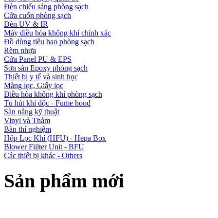
Đèn chiếu sáng phòng sạch
Cửa cuốn phòng sạch
Đèn UV & IR
Máy điều hòa không khí chính xác
Đồ dùng tiêu hao phòng sạch
Rèm nhựa
Cửa Panel PU & EPS
Sơn sàn Epoxy phòng sạch
Thiết bị y tế và sinh học
Màng lọc, Giấy lọc
Điều hòa không khí phòng sạch
Tủ hút khí độc - Fume hood
Sàn nâng kỹ thuật
Vinyl và Thảm
Bàn thí nghiệm
Hộp Lọc Khí (HFU) - Hepa Box
Blower Fiilter Unit - BFU
Các thiết bị khác - Others
Sản phẩm mới