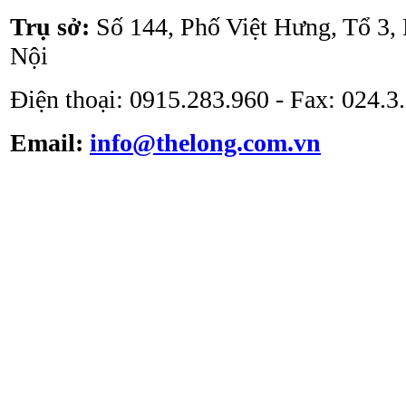
Trụ sở:
Số 144, Phố Việt Hưng, Tổ 3,
Nội
Điện thoại: 0915.283.960 - Fax: 024.
Email:
info@thelong.com.vn
Tủ cấy vô trùng ATV -
VS -1301L
Tủ cấy vô trùng loại thổi
đứng ATV-VCB1600