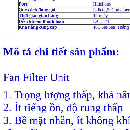
Port:
Haiphong
Quy cách đóng gói
Pallet gỗ, Container
Thời gian giao hàng
15 ngày
Điều khoản thanh toán
L/C, T/T
Khả năng cung cấp
100 Set/Sets Tháng
Mô tả chi tiết sản phẩm:
Fan Filter Unit
1. Trọng lượng thấp, khả n
2. Ít tiếng ồn, độ rung thấp
3. Bề mặt nhẵn, ít không kh