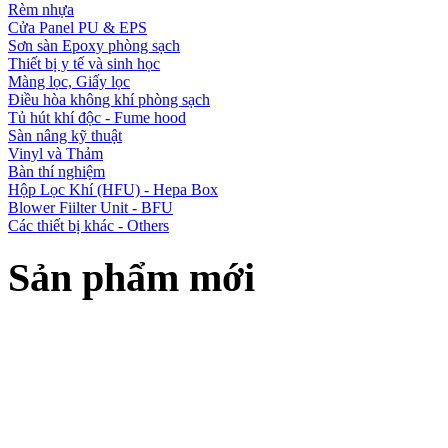
Rèm nhựa
Cửa Panel PU & EPS
Sơn sàn Epoxy phòng sạch
Thiết bị y tế và sinh học
Màng lọc, Giấy lọc
Điều hòa không khí phòng sạch
Tủ hút khí độc - Fume hood
Sàn nâng kỹ thuật
Vinyl và Thảm
Bàn thí nghiệm
Hộp Lọc Khí (HFU) - Hepa Box
Blower Fiilter Unit - BFU
Các thiết bị khác - Others
Sản phẩm mới