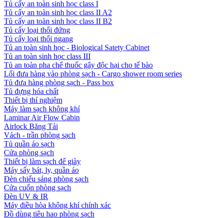
Tủ cấy an toàn sinh học class I
Tủ cấy an toàn sinh học class II A2
Tủ cấy an toàn sinh học class II B2
Tủ cấy loại thổi đứng
Tủ cấy loại thổi ngang
Tủ an toàn sinh học - Biological Satety Cabinet
Tủ an toàn sinh học class III
Tủ an toàn pha chế thuốc gây độc hại cho tế bào
Lối đưa hàng vào phòng sạch - Cargo shower room series
Tủ đưa hàng phòng sạch - Pass box
Tủ đựng hóa chất
Thiết bị thí nghiệm
Máy làm sạch không khí
Laminar Air Flow Cabin
Airlock Băng Tải
Vách - trần phòng sạch
Tủ quần áo sạch
Cửa phòng sạch
Thiết bị làm sạch đế giày
Máy sấy bát, ly, quần áo
Đèn chiếu sáng phòng sạch
Cửa cuốn phòng sạch
Đèn UV & IR
Máy điều hòa không khí chính xác
Đồ dùng tiêu hao phòng sạch