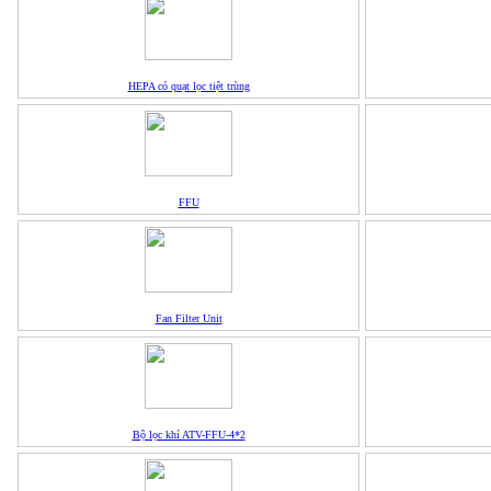
HEPA có quạt lọc tiệt trùng
FFU
Fan Filter Unit
Bộ lọc khí ATV-FFU-4*2