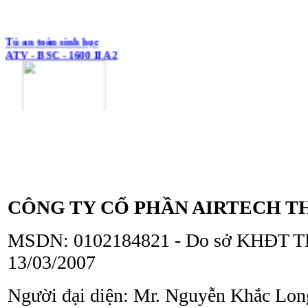
Tủ an toàn sinh học
ATV - BSC - 1600 II A2
Tủ an toàn sinh học
ATV - BSC - 1300 II A2
CÔNG TY CỔ PHẦN AIRTECH T
MSDN: 0102184821 - Do sở KHĐT TP
13/03/2007
Người đại diện: Mr. Nguyễn Khắc Lon
Tủ an toàn sinh học
ATV - BSC - 1000 II A2