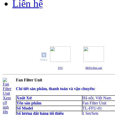
Liên hệ
FFU
HEPA filter unit
Fan Filter Unit
Chi tiết sản phẩm, thanh toán và vận chuyển:
Xem
Xuất Xứ
Hà nội, Việt Nam
cỡ
Tên sản phẩm
Fan Filter Unit
ảnh
Số Model
TL-FFU-01
lớn
Số lượng đặt hàng tối thiểu
1 Set/Sets