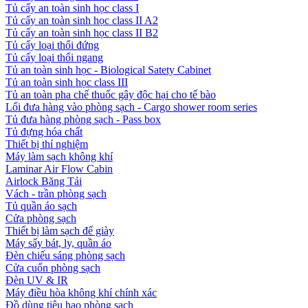
Tủ cấy an toàn sinh học class I
Tủ cấy an toàn sinh học class II A2
Tủ cấy an toàn sinh học class II B2
Tủ cấy loại thổi đứng
Tủ cấy loại thổi ngang
Tủ an toàn sinh học - Biological Satety Cabinet
Tủ an toàn sinh học class III
Tủ an toàn pha chế thuốc gây độc hại cho tế bào
Lối đưa hàng vào phòng sạch - Cargo shower room series
Tủ đưa hàng phòng sạch - Pass box
Tủ đựng hóa chất
Thiết bị thí nghiệm
Máy làm sạch không khí
Laminar Air Flow Cabin
Airlock Băng Tải
Vách - trần phòng sạch
Tủ quần áo sạch
Cửa phòng sạch
Thiết bị làm sạch đế giày
Máy sấy bát, ly, quần áo
Đèn chiếu sáng phòng sạch
Cửa cuốn phòng sạch
Đèn UV & IR
Máy điều hòa không khí chính xác
Đồ dùng tiêu hao phòng sạch