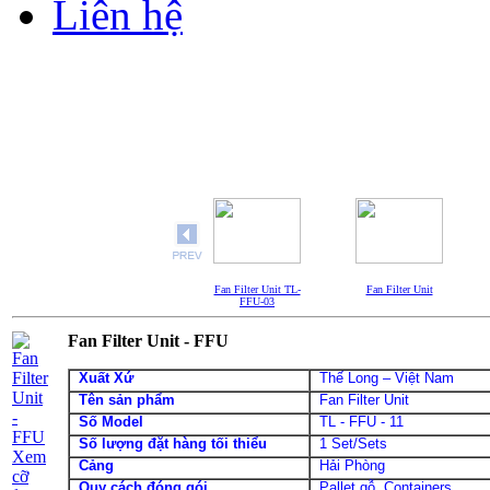
Liên hệ
Fan Filter Unit TL-
Fan Filter Unit
FFU-03
Fan Filter Unit - FFU
Xuất Xứ
Thế Long – Việt Nam
Tên sản phẩm
Fan Filter Unit
Số Model
TL - FFU - 11
Số lượng đặt hàng tối thiểu
1 Set/Sets
Xem
Cảng
Hải Phòng
cỡ
Quy cách đóng gói
Pallet gỗ, Containers