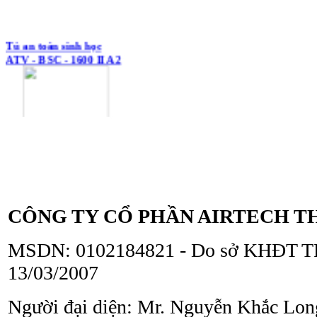
Tủ an toàn sinh học
ATV - BSC - 1600 II A2
Tủ an toàn sinh học
ATV - BSC - 1300 II A2
CÔNG TY CỔ PHẦN AIRTECH T
MSDN: 0102184821 - Do sở KHĐT TP
13/03/2007
Người đại diện: Mr. Nguyễn Khắc Lon
Tủ an toàn sinh học