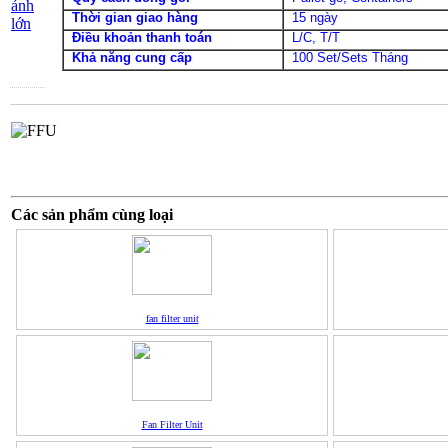
ảnh
Thời gian giao hàng
15 ngày
lớn
Điều khoản thanh toán
L/C, T/T
Khả năng cung cấp
100 Set/Sets Tháng
Các sản phẩm cùng loại
fan filter unit
Fan Filter Unit