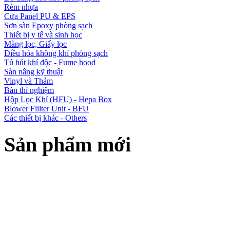
Rèm nhựa
Cửa Panel PU & EPS
Sơn sàn Epoxy phòng sạch
Thiết bị y tế và sinh học
Màng lọc, Giấy lọc
Điều hòa không khí phòng sạch
Tủ hút khí độc - Fume hood
Sàn nâng kỹ thuật
Vinyl và Thảm
Bàn thí nghiệm
Hộp Lọc Khí (HFU) - Hepa Box
Blower Fiilter Unit - BFU
Các thiết bị khác - Others
Sản phẩm mới