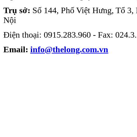
ATV - BSC - 1000 II A2
Trụ sở:
Số 144, Phố Việt Hưng, Tổ 3,
Nội
Điện thoại: 0915.283.960 - Fax: 024.
Email:
info@thelong.com.vn
Tủ cấy vô trùng ATV -
VS -1301L
Tủ cấy vô trùng loại thổi
đứng ATV-VCB1600