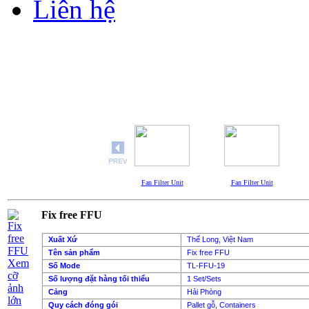
Liên hệ
Fan Filter Unit
Fan Filter Unit
Fix free FFU
Xuất Xứ
Thế Long, Việt Nam
Tên sản phẩm
Fix free FFU
Xem
Số Mode
TL-FFU-19
cỡ
Số lượng đặt hàng tối thiểu
1 Set/Sets
ảnh
Cảng
Hải Phòng
lớn
Quy cách đóng gói
Pallet gỗ, Containers