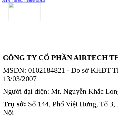
Tủ an toàn sinh học
ATV - BSC - 1300 II A2
CÔNG TY CỔ PHẦN AIRTECH T
MSDN: 0102184821 - Do sở KHĐT TP
13/03/2007
Người đại diện: Mr. Nguyễn Khắc Lon
Tủ an toàn sinh học
ATV - BSC - 1000 II A2
Trụ sở:
Số 144, Phố Việt Hưng, Tổ 3,
Nội