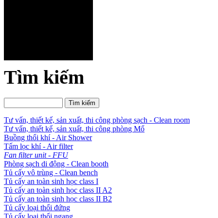
Tìm kiếm
Tư vấn, thiết kế, sản xuất, thi công phòng sạch - Clean room
Tư vấn, thiết kế, sản xuất, thi công phòng Mổ
Buồng thổi khí - Air Shower
Tấm lọc khí - Air filter
Fan filter unit - FFU
Phòng sạch di động - Clean booth
Tủ cấy vô trùng - Clean bench
Tủ cấy an toàn sinh học class I
Tủ cấy an toàn sinh học class II A2
Tủ cấy an toàn sinh học class II B2
Tủ cấy loại thổi đứng
Tủ cấy loại thổi ngang