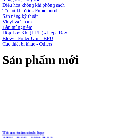
Điều hòa không khí phòng sạch
Tủ hút khí độc - Fume hood
Sàn nâng kỹ thuật
Vinyl và Thảm
Bàn thí nghiệm
Hộp Lọc Khí (HFU) - Hepa Box
Blower Fiilter Unit - BFU
Các thiết bị khác - Others
Sản phẩm mới
Tủ an toàn sinh học
ATV - BSC - 1600 II A2