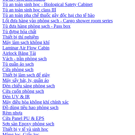
Tủ an toàn sinh học - Biological Satety Cabinet
Tủ an toàn sinh học class III
Tủ an toàn pha chế thuốc gây độc hại cho tế bào
Lối đưa hàng vào phòng sạch - Cargo shower room series
Tủ đưa hàng phòng sạch - Pass box
Tủ đựng hóa chất
Thiết bị thí nghiệm
Máy làm sạch không khí
Laminar Air Flow Cabin
Airlock Băng Tải
Vách - trần phòng sạch
Tủ quần áo sạch
Cửa phòng sạch
Thiết bị làm sạch đế giày
Máy sấy bát, ly, quần áo
Đèn chiếu sáng phòng sạch
Cửa cuốn phòng sạch
Đèn UV & IR
Máy điều hòa không khí chính xác
Đồ dùng tiêu hao phòng sạch
Rèm nhựa
Cửa Panel PU & EPS
Sơn sàn Epoxy phòng sạch
Thiết bị y tế và sinh học
Màng lọc, Giấy lọc