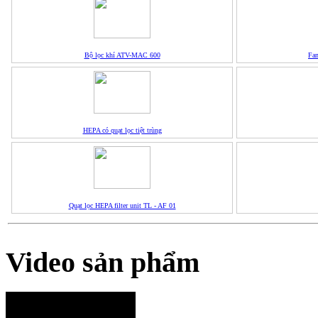
Bộ lọc khí ATV-MAC 600
Fan
HEPA có quạt lọc tiệt trùng
Quạt lọc HEPA filter unit TL - AF 01
Video sản phẩm