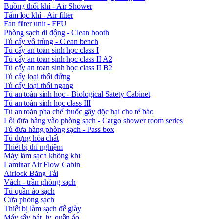
Buồng thổi khí - Air Shower
Tấm lọc khí - Air filter
Fan filter unit - FFU
Phòng sạch di động - Clean booth
Tủ cấy vô trùng - Clean bench
Tủ cấy an toàn sinh học class I
Tủ cấy an toàn sinh học class II A2
Tủ cấy an toàn sinh học class II B2
Tủ cấy loại thổi đứng
Tủ cấy loại thổi ngang
Tủ an toàn sinh học - Biological Satety Cabinet
Tủ an toàn sinh học class III
Tủ an toàn pha chế thuốc gây độc hại cho tế bào
Lối đưa hàng vào phòng sạch - Cargo shower room series
Tủ đưa hàng phòng sạch - Pass box
Tủ đựng hóa chất
Thiết bị thí nghiệm
Máy làm sạch không khí
Laminar Air Flow Cabin
Airlock Băng Tải
Vách - trần phòng sạch
Tủ quần áo sạch
Cửa phòng sạch
Thiết bị làm sạch đế giày
Máy sấy bát, ly, quần áo