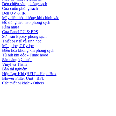
Đèn chiếu sáng phòng sạch
Cửa cuốn phòng sạch
Đèn UV & IR
Máy điều hòa không khí chính xác
Đồ dùng tiêu hao phòng sạch
Rèm nhựa
Cửa Panel PU & EPS
Sơn sàn Epoxy phòng sạch
Thiết bị y tế và sinh học
Màng lọc, Giấy lọc
Điều hòa không khí phòng sạch
Tủ hút khí độc - Fume hood
Sàn nâng kỹ thuật
Vinyl và Thảm
Bàn thí nghiệm
Hộp Lọc Khí (HFU) - Hepa Box
Blower Fiilter Unit - BFU
Các thiết bị khác - Others