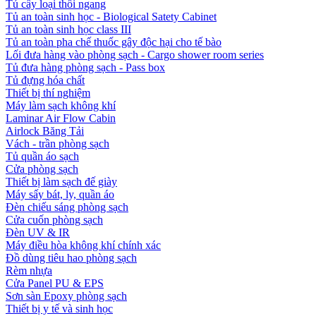
Tủ cấy loại thổi ngang
Tủ an toàn sinh học - Biological Satety Cabinet
Tủ an toàn sinh học class III
Tủ an toàn pha chế thuốc gây độc hại cho tế bào
Lối đưa hàng vào phòng sạch - Cargo shower room series
Tủ đưa hàng phòng sạch - Pass box
Tủ đựng hóa chất
Thiết bị thí nghiệm
Máy làm sạch không khí
Laminar Air Flow Cabin
Airlock Băng Tải
Vách - trần phòng sạch
Tủ quần áo sạch
Cửa phòng sạch
Thiết bị làm sạch đế giày
Máy sấy bát, ly, quần áo
Đèn chiếu sáng phòng sạch
Cửa cuốn phòng sạch
Đèn UV & IR
Máy điều hòa không khí chính xác
Đồ dùng tiêu hao phòng sạch
Rèm nhựa
Cửa Panel PU & EPS
Sơn sàn Epoxy phòng sạch
Thiết bị y tế và sinh học