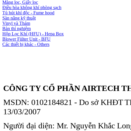
Màng lọc, Giấy lọc
Điều hòa không khí phòng sạch
Tủ hút khí độc - Fume hood
Sàn nâng kỹ thuật
Vinyl và Thảm
Bàn thí nghiệm
Hộp Lọc Khí (HFU) - Hepa Box
Blower Fiilter Unit - BFU
Các thiết bị khác - Others
CÔNG TY CỔ PHẦN AIRTECH T
MSDN: 0102184821 - Do sở KHĐT TP
13/03/2007
Người đại diện: Mr. Nguyễn Khắc Lon