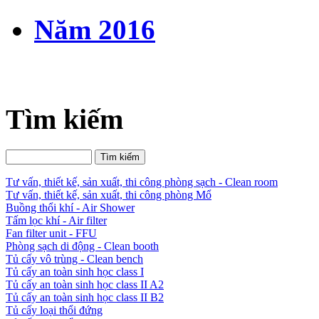
Năm 2016
Tìm kiếm
Tư vấn, thiết kế, sản xuất, thi công phòng sạch - Clean room
Tư vấn, thiết kế, sản xuất, thi công phòng Mổ
Buồng thổi khí - Air Shower
Tấm lọc khí - Air filter
Fan filter unit - FFU
Phòng sạch di động - Clean booth
Tủ cấy vô trùng - Clean bench
Tủ cấy an toàn sinh học class I
Tủ cấy an toàn sinh học class II A2
Tủ cấy an toàn sinh học class II B2
Tủ cấy loại thổi đứng