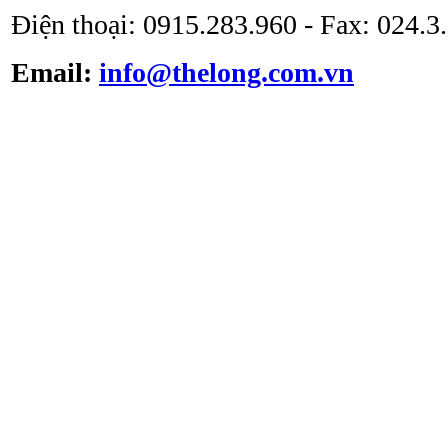
Điện thoại: 0915.283.960 - Fax: 024.
Tủ cấy vô trùng ATV -
Email:
info@thelong.com.vn
VS -1301L
Tủ cấy vô trùng loại thổi
đứng ATV-VCB1600
Hộp trung chuyển Pass