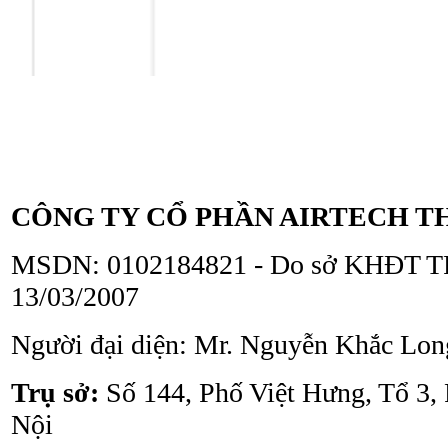
Tủ an toàn sinh học
ATV - BSC - 1300 II A2
CÔNG TY CỔ PHẦN AIRTECH T
MSDN: 0102184821 - Do sở KHĐT TP
13/03/2007
Tủ an toàn sinh học
ATV - BSC - 1000 II A2
Người đại diện: Mr. Nguyễn Khắc Lon
Trụ sở:
Số 144, Phố Việt Hưng, Tổ 3,
Nội