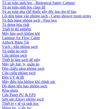
Tủ an toàn sinh học - Biological Satety Cabinet
Tủ an toàn sinh học class III
Tủ an toàn pha chế thuốc gây độc hại cho tế bào
Lối đưa hàng vào phòng sạch - Cargo shower room series
Tủ đưa hàng phòng sạch - Pass box
Tủ đựng hóa chất
Thiết bị thí nghiệm
Máy làm sạch không khí
Laminar Air Flow Cabin
Airlock Băng Tải
Vách - trần phòng sạch
Tủ quần áo sạch
Cửa phòng sạch
Thiết bị làm sạch đế giày
Máy sấy bát, ly, quần áo
Đèn chiếu sáng phòng sạch
Cửa cuốn phòng sạch
Đèn UV & IR
Máy điều hòa không khí chính xác
Đồ dùng tiêu hao phòng sạch
Rèm nhựa
Cửa Panel PU & EPS
Sơn sàn Epoxy phòng sạch
Thiết bị y tế và sinh học
Màng lọc, Giấy lọc