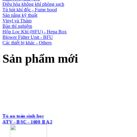
Điều hòa không khí phòng sạch
Tủ hút khí độc - Fume hood
Sàn nâng kỹ thuật
Vinyl và Thảm
Bàn thí nghiệm
Hộp Lọc Khí (HFU) - Hepa Box
Blower Fiilter Unit - BFU
Các thiết bị khác - Others
Sản phẩm mới
Tủ an toàn sinh học
ATV - BSC - 1600 II A2