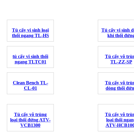
Tủ cấy vi sinh loại
Tủ cấy vi sinh 
thổi ngang TL-HS
khí thổi đứn
tủ cấy vi sinh thổi
Tủ cấy vô trù
ngang TLTC01
TL-ZZ-SP
Clean Bench TL-
Tủ cấy vô trù
CL-01
dòng thổi đứ
Tủ cấy vô trùng
Tủ cấy vô trù
loại thổi đứng ATV-
loại thổi nga
VCB1300
ATV-HCB10