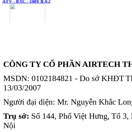
Tủ an toàn sinh học
ATV - BSC - 1300 II A2
CÔNG TY CỔ PHẦN AIRTECH T
MSDN: 0102184821 - Do sở KHĐT TP
13/03/2007
Người đại diện: Mr. Nguyễn Khắc Lon
Tủ an toàn sinh học
ATV - BSC - 1000 II A2
Trụ sở:
Số 144, Phố Việt Hưng, Tổ 3,
Nội