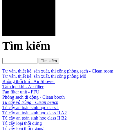
Tìm kiếm
Tư vấn, thiết kế, sản xuất, thi công phòng sạch - Clean room
Tư vấn, thiết kế, sản xuất, thi công phòng Mổ
Buồng thổi khí - Air Shower
Tấm lọc khí - Air filter
Fan filter unit - FFU
Phòng sạch di động - Clean booth
Tủ cấy vô trùng - Clean bench
Tủ cấy an toàn sinh học class I
Tủ cấy an toàn sinh học class II A2
Tủ cấy an toàn sinh học class II B2
Tủ cấy loại thổi đứng
Tủ cấy loại thổi ngang