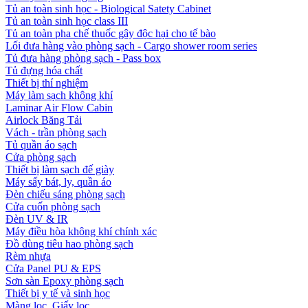
Tủ an toàn sinh học - Biological Satety Cabinet
Tủ an toàn sinh học class III
Tủ an toàn pha chế thuốc gây độc hại cho tế bào
Lối đưa hàng vào phòng sạch - Cargo shower room series
Tủ đưa hàng phòng sạch - Pass box
Tủ đựng hóa chất
Thiết bị thí nghiệm
Máy làm sạch không khí
Laminar Air Flow Cabin
Airlock Băng Tải
Vách - trần phòng sạch
Tủ quần áo sạch
Cửa phòng sạch
Thiết bị làm sạch đế giày
Máy sấy bát, ly, quần áo
Đèn chiếu sáng phòng sạch
Cửa cuốn phòng sạch
Đèn UV & IR
Máy điều hòa không khí chính xác
Đồ dùng tiêu hao phòng sạch
Rèm nhựa
Cửa Panel PU & EPS
Sơn sàn Epoxy phòng sạch
Thiết bị y tế và sinh học
Màng lọc, Giấy lọc