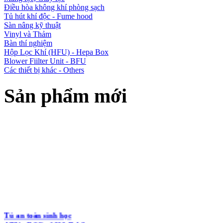
Điều hòa không khí phòng sạch
Tủ hút khí độc - Fume hood
Sàn nâng kỹ thuật
Vinyl và Thảm
Bàn thí nghiệm
Hộp Lọc Khí (HFU) - Hepa Box
Blower Fiilter Unit - BFU
Các thiết bị khác - Others
Sản phẩm mới
Tủ an toàn sinh học
ATV - BSC - 1600 II A2