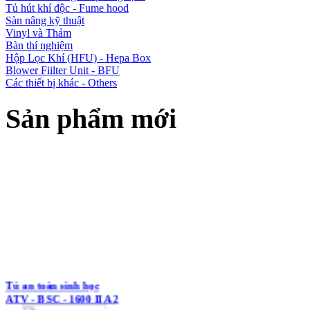
Tủ hút khí độc - Fume hood
Sàn nâng kỹ thuật
Vinyl và Thảm
Bàn thí nghiệm
Hộp Lọc Khí (HFU) - Hepa Box
Blower Fiilter Unit - BFU
Các thiết bị khác - Others
Sản phẩm mới
Tủ an toàn sinh học
ATV - BSC - 1600 II A2