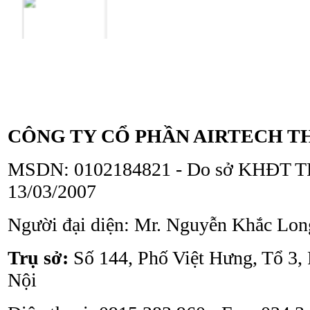
Tủ an toàn sinh học
ATV - BSC - 1300 II A2
CÔNG TY CỔ PHẦN AIRTECH T
MSDN: 0102184821 - Do sở KHĐT TP
13/03/2007
Người đại diện: Mr. Nguyễn Khắc Lon
Tủ an toàn sinh học
ATV - BSC - 1000 II A2
Trụ sở:
Số 144, Phố Việt Hưng, Tổ 3,
Nội