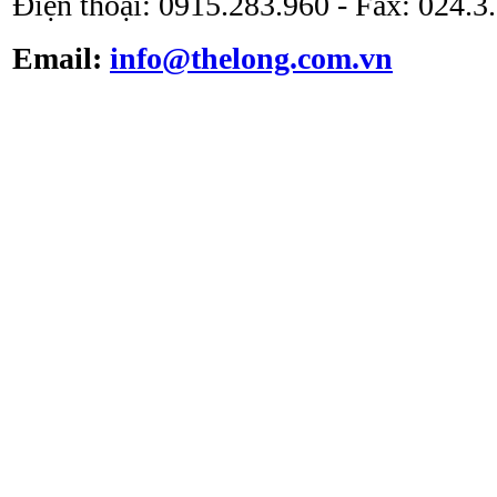
Điện thoại: 0915.283.960 - Fax: 024.
Email:
info@thelong.com.vn
Tủ cấy vô trùng ATV -
VS -1301L
Tủ cấy vô trùng loại thổi
đứng ATV-VCB1600