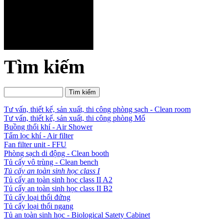
Tìm kiếm
Tư vấn, thiết kế, sản xuất, thi công phòng sạch - Clean room
Tư vấn, thiết kế, sản xuất, thi công phòng Mổ
Buồng thổi khí - Air Shower
Tấm lọc khí - Air filter
Fan filter unit - FFU
Phòng sạch di động - Clean booth
Tủ cấy vô trùng - Clean bench
Tủ cấy an toàn sinh học class I
Tủ cấy an toàn sinh học class II A2
Tủ cấy an toàn sinh học class II B2
Tủ cấy loại thổi đứng
Tủ cấy loại thổi ngang
Tủ an toàn sinh học - Biological Satety Cabinet