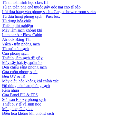
Tủ an toàn sinh học class III
Tủ an toàn pha chế thuốc gây độc hại cho tế bào
Lối đưa hàng vào phòng sạch - Cargo shower room series
Tủ đưa hàng phòng sạch - Pass box
Tủ đựng hóa chất
Thiết bị thí nghiệm
Máy làm sạch không khí
Laminar Air Flow Cabin
Airlock Băng Tải
Vách - trần phòng sạch
Tủ quần áo sạch
Cửa phòng sạch
Thiết bị làm sạch đế giày
Máy sấy bát, ly, quần áo
Đèn chiếu sáng phòng sạch
Cửa cuốn phòng sạch
Đèn UV & IR
Máy điều hòa không khí chính xác
Đồ dùng tiêu hao phòng sạch
Rèm nhựa
Cửa Panel PU & EPS
Sơn sàn Epoxy phòng sạch
Thiết bị y tế và sinh học
Màng lọc, Giấy lọc
Điều hòa không khí phòng sạch