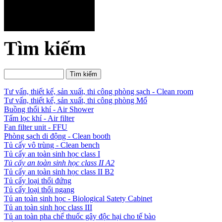
Tìm kiếm
Tư vấn, thiết kế, sản xuất, thi công phòng sạch - Clean room
Tư vấn, thiết kế, sản xuất, thi công phòng Mổ
Buồng thổi khí - Air Shower
Tấm lọc khí - Air filter
Fan filter unit - FFU
Phòng sạch di động - Clean booth
Tủ cấy vô trùng - Clean bench
Tủ cấy an toàn sinh học class I
Tủ cấy an toàn sinh học class II A2
Tủ cấy an toàn sinh học class II B2
Tủ cấy loại thổi đứng
Tủ cấy loại thổi ngang
Tủ an toàn sinh học - Biological Satety Cabinet
Tủ an toàn sinh học class III
Tủ an toàn pha chế thuốc gây độc hại cho tế bào