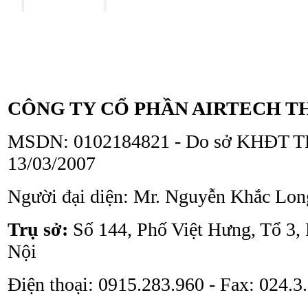
Tủ an toàn sinh học
ATV - BSC - 1300 II A2
CÔNG TY CỔ PHẦN AIRTECH T
MSDN: 0102184821 - Do sở KHĐT TP
13/03/2007
Người đại diện: Mr. Nguyễn Khắc Lon
Tủ an toàn sinh học
ATV - BSC - 1000 II A2
Trụ sở:
Số 144, Phố Việt Hưng, Tổ 3,
Nội
Điện thoại: 0915.283.960 - Fax: 024.