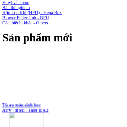
Vinyl và Thảm
Bàn thí nghiệm
Hộp Lọc Khí (HFU) - Hepa Box
Blower Fiilter Unit - BFU
Các thiết bị khác - Others
Sản phẩm mới
Tủ an toàn sinh học
ATV - BSC - 1600 II A2