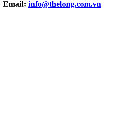
Email:
info@thelong.com.vn
Tủ cấy vô trùng ATV -
VS -1301L
Tủ cấy vô trùng loại thổi
đứng ATV-VCB1600
Hộp trung chuyển Pass
Box ATV - PB999(U)