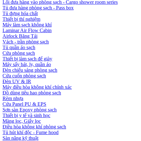
Lối đưa hàng vào phòng sạch - Cargo shower room series
Tủ đưa hàng phòng sạch - Pass box
Tủ đựng hóa chất
Thiết bị thí nghiệm
Máy làm sạch không khí
Laminar Air Flow Cabin
Airlock Băng Tải
Vách - trần phòng sạch
Tủ quần áo sạch
Cửa phòng sạch
Thiết bị làm sạch đế giày
Máy sấy bát, ly, quần áo
Đèn chiếu sáng phòng sạch
Cửa cuốn phòng sạch
Đèn UV & IR
Máy điều hòa không khí chính xác
Đồ dùng tiêu hao phòng sạch
Rèm nhựa
Cửa Panel PU & EPS
Sơn sàn Epoxy phòng sạch
Thiết bị y tế và sinh học
Màng lọc, Giấy lọc
Điều hòa không khí phòng sạch
Tủ hút khí độc - Fume hood
Sàn nâng kỹ thuật