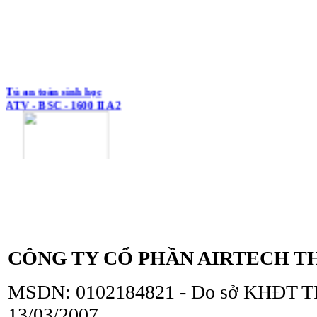
Tủ an toàn sinh học
ATV - BSC - 1600 II A2
Tủ an toàn sinh học
ATV - BSC - 1300 II A2
CÔNG TY CỔ PHẦN AIRTECH T
MSDN: 0102184821 - Do sở KHĐT TP
13/03/2007