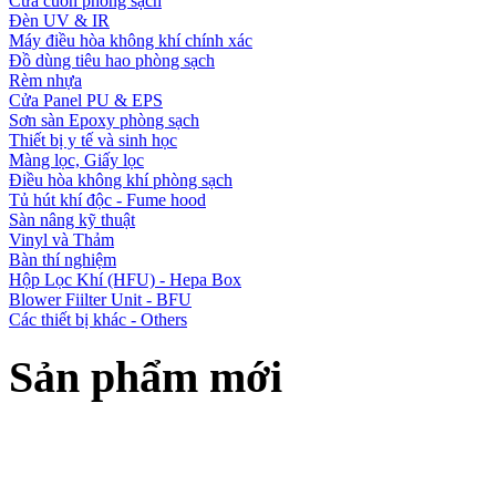
Cửa cuốn phòng sạch
Đèn UV & IR
Máy điều hòa không khí chính xác
Đồ dùng tiêu hao phòng sạch
Rèm nhựa
Cửa Panel PU & EPS
Sơn sàn Epoxy phòng sạch
Thiết bị y tế và sinh học
Màng lọc, Giấy lọc
Điều hòa không khí phòng sạch
Tủ hút khí độc - Fume hood
Sàn nâng kỹ thuật
Vinyl và Thảm
Bàn thí nghiệm
Hộp Lọc Khí (HFU) - Hepa Box
Blower Fiilter Unit - BFU
Các thiết bị khác - Others
Sản phẩm mới