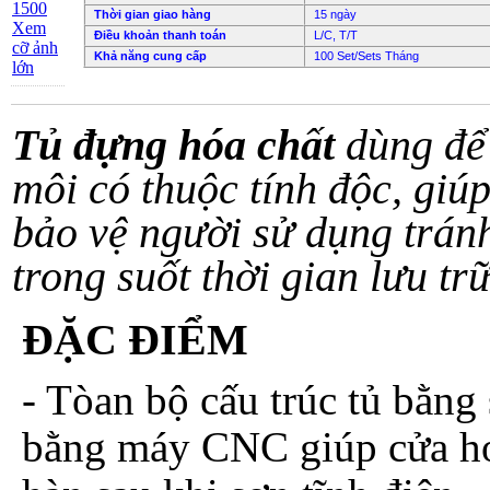
Thời gian giao hàng
15 ngày
Xem
Điều khoản thanh toán
L/C, T/T
cỡ ảnh
Khả năng cung cấp
100 Set/Sets Tháng
lớn
Tủ đựng hóa chất
dùng để 
môi có thuộc tính độc, giú
bảo vệ người sử dụng tránh
trong suốt thời gian lưu t
ĐẶC ĐIỂM
- Tòan bộ cấu trúc tủ bằn
bằng máy CNC giúp cửa ho