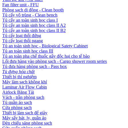
Fan filter unit - FFU
Phòng sạch di động - Clean booth
Tủ cấy vô trùng - Clean bench
Tủ cấy an toàn sinh học class I
Tủ cấy an toàn sinh học class II A2
Tủ cấy an toàn sinh học class II B2
Tủ cấy loại thổi đứng
Tủ cấy loại thổi ngang
Tủ an toàn sinh học - Biological Satety Cabinet
Tủ an toàn sinh học class III
Tủ an toàn pha chế thuốc gây độc hại cho tế bào
Lối đưa hàng vào phòng sạch - Cargo shower room series
Tủ đưa hàng phòng sạch - Pass box
Tủ đựng hóa chất
Thiết bị thí nghiệm
Máy làm sạch không khí
Laminar Air Flow Cabin
Airlock Băng Tải
Vách - trần phòng sạch
Tủ quần áo sạch
Cửa phòng sạch
Thiết bị làm sạch đế giày
Máy sấy bát, ly, quần áo
Đèn chiếu sáng phòng sạch