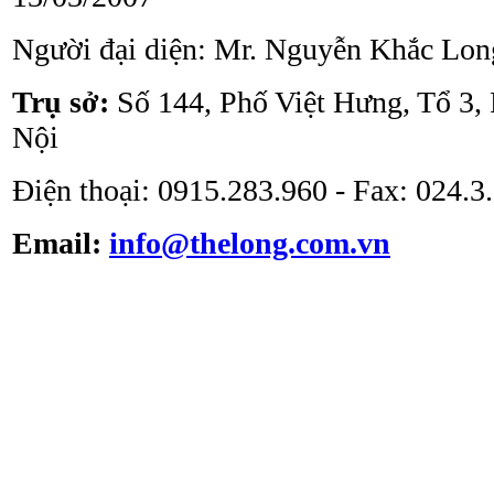
Người đại diện: Mr. Nguyễn Khắc Lon
Tủ an toàn sinh học
ATV - BSC - 1000 II A2
Trụ sở:
Số 144, Phố Việt Hưng, Tổ 3,
Nội
Điện thoại: 0915.283.960 - Fax: 024.
Email:
info@thelong.com.vn
Tủ cấy vô trùng ATV -
VS -1301L
Tủ cấy vô trùng loại thổi